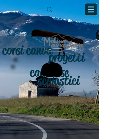
corsi canoa
progetti
canadese
scolastici